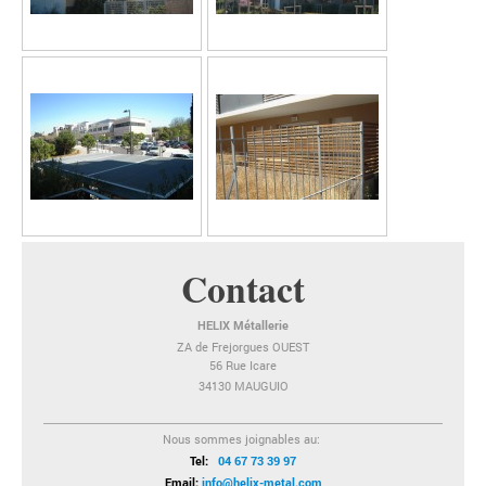
Contact
HELIX Métallerie
ZA de Frejorgues OUEST
56 Rue Icare
34130 MAUGUIO
Nous sommes joignables au:
Tel:
04 67 73 39 97
Email:
info@helix-metal.com