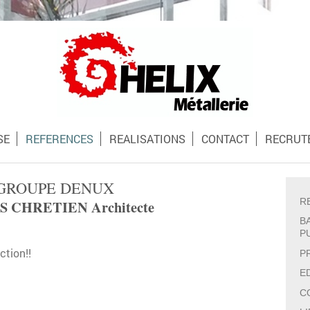
SE
REFERENCES
REALISATIONS
CONTACT
RECRUT
GROUPE DENUX
R
S CHRETIEN Architecte
B
P
ction!!
P
E
C