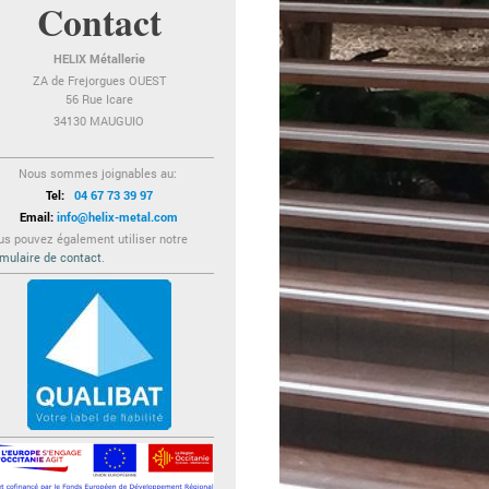
Contact
HELIX Métallerie
ZA de Frejorgues OUEST
56 Rue Icare
34130 MAUGUIO
Nous sommes joignables au:
Tel:
04 67 73 39 97
Email:
info@helix-metal.com
us pouvez également utiliser notre
rmulaire de contact
.