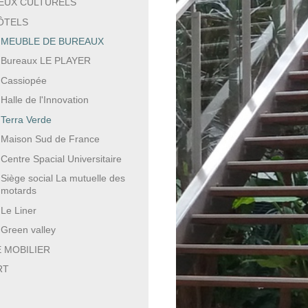
IEUX CULTURELS
ÔTELS
MMEUBLE DE BUREAUX
Bureaux LE PLAYER
Cassiopée
Halle de l'Innovation
Terra Verde
Maison Sud de France
Centre Spacial Universitaire
Siège social La mutuelle des
motards
Le Liner
Green valley
E MOBILIER
RT